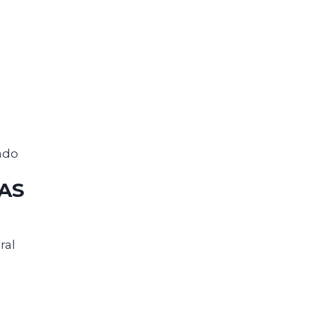
ado
CAS
ral