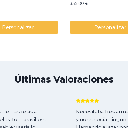
355,00
€
Personalizar
Personalizar
Últimas Valoraciones
de tres rejas a
Necesitaba tres arma
l trato maravilloso
y no conocía ninguna
ble y seria lo
Llamando al azar por