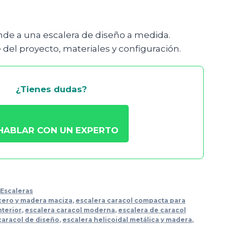
de a una escalera de diseño a medida.
 del proyecto, materiales y configuración.
¿Tienes dudas?
HABLAR CON UN EXPERTO
,
Escaleras
cero y madera maciza
,
escalera caracol compacta para
nterior
,
escalera caracol moderna
,
escalera de caracol
caracol de diseño
,
escalera helicoidal metálica y madera
,