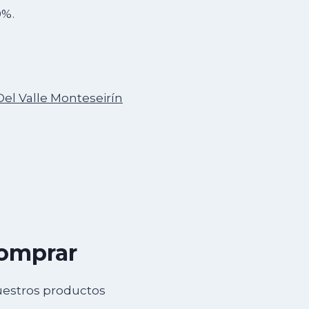
0%.
Del Valle Monteseirín
comprar
uestros productos