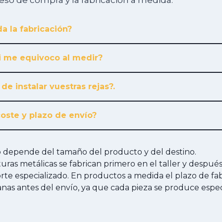
ceso de compra y la fabricación a medida.
a la fabricación?
i me equivoco al medir?
 de instalar vuestras rejas?.
coste y plazo de envío?
ío depende del tamaño del producto y del destino.
cturas metálicas se fabrican primero en el taller y despué
te especializado. En productos a medida el plazo de fab
anas antes del envío, ya que cada pieza se produce esp