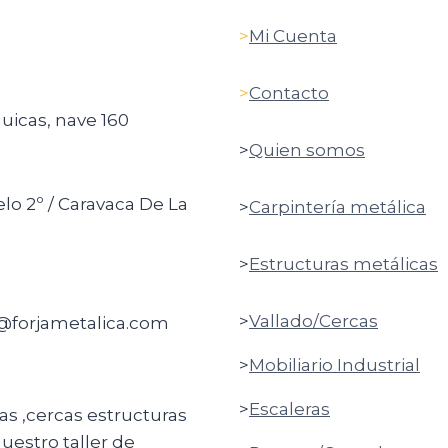
>
Mi Cuenta
>
Contacto
quicas, nave 160
>
Quien somos
elo 2º / Caravaca De La
>
Carpintería metálica
>
Estructuras metálicas
>
Vallado/Cercas
o@forjametalica.com
>
Mobiliario Industrial
>
Escaleras
ras ,cercas estructuras
uestro taller de