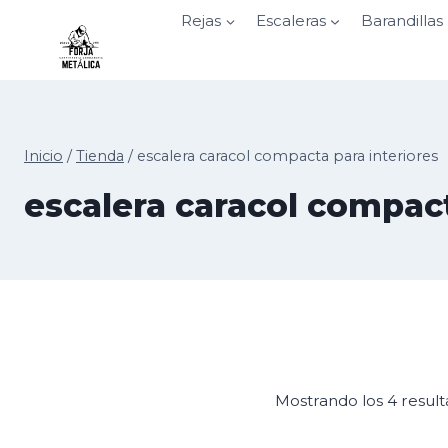
Saltar
Rejas
Escaleras
Barandillas
al
contenido
Inicio
/
Tienda
/
escalera caracol compacta para interiores
escalera caracol compact
Mostrando los 4 resul