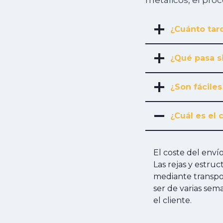
metálicos, el pro
¿Cuánto tard
¿Qué pasa s
¿Son fáciles
¿Cuál es el 
El coste del env
Las rejas y estru
mediante transpor
ser de varias sem
el cliente.