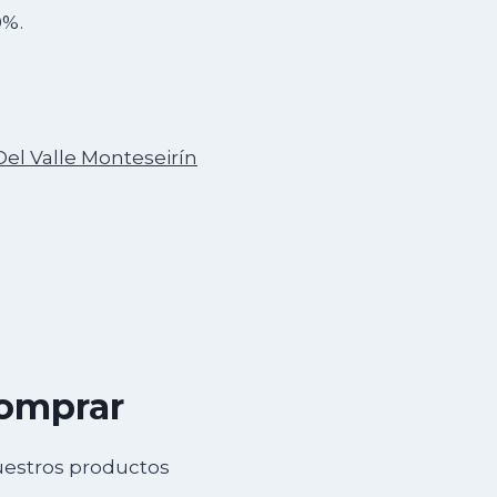
0%.
Del Valle Monteseirín
comprar
uestros productos