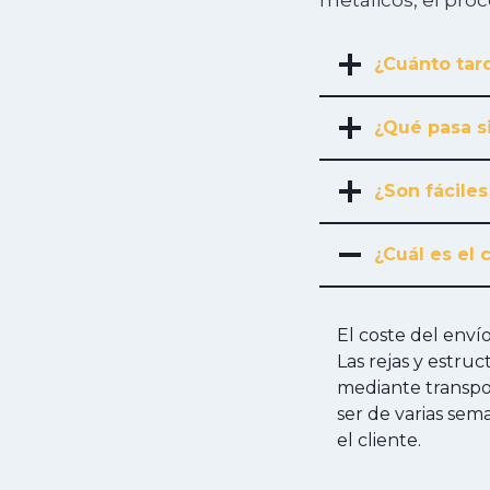
metálicos, el pro
¿Cuánto tard
¿Qué pasa s
¿Son fáciles
¿Cuál es el 
El coste del env
Las rejas y estru
mediante transpor
ser de varias sem
el cliente.