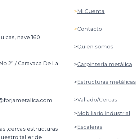
>
Mi Cuenta
>
Contacto
quicas, nave 160
>
Quien somos
elo 2º / Caravaca De La
>
Carpintería metálica
>
Estructuras metálicas
>
Vallado/Cercas
o@forjametalica.com
>
Mobiliario Industrial
>
Escaleras
ras ,cercas estructuras
uestro taller de