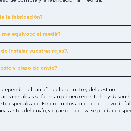
ceso de compra y la fabricación a medida.
a la fabricación?
i me equivoco al medir?
 de instalar vuestras rejas?.
coste y plazo de envío?
ío depende del tamaño del producto y del destino.
cturas metálicas se fabrican primero en el taller y despué
te especializado. En productos a medida el plazo de fab
anas antes del envío, ya que cada pieza se produce esp