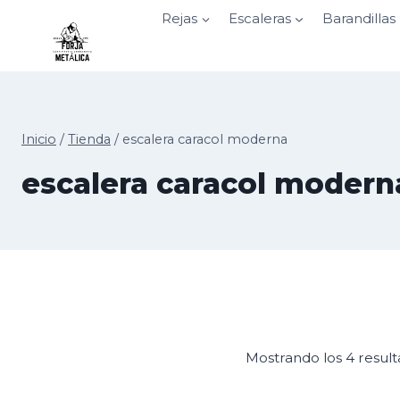
Saltar
Rejas
Escaleras
Barandillas
al
contenido
Inicio
/
Tienda
/
escalera caracol moderna
escalera caracol modern
Mostrando los 4 resul