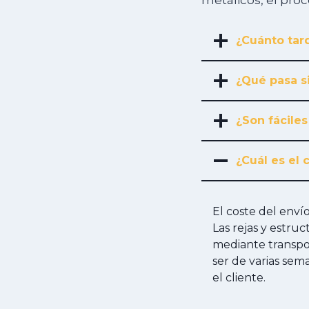
metálicos, el pro
¿Cuánto tard
¿Qué pasa s
¿Son fáciles
¿Cuál es el 
El coste del env
Las rejas y estru
mediante transpor
ser de varias sem
el cliente.