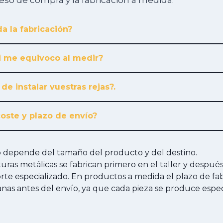
ceso de compra y la fabricación a medida.
a la fabricación?
i me equivoco al medir?
 de instalar vuestras rejas?.
coste y plazo de envío?
ío depende del tamaño del producto y del destino.
cturas metálicas se fabrican primero en el taller y despué
te especializado. En productos a medida el plazo de fab
anas antes del envío, ya que cada pieza se produce esp