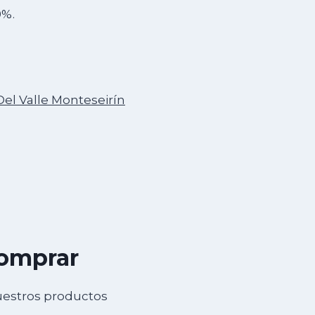
0%.
Del Valle Monteseirín
comprar
uestros productos