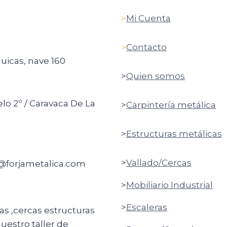
>
Mi Cuenta
>
Contacto
quicas, nave 160
>
Quien somos
elo 2º / Caravaca De La
>
Carpintería metálica
>
Estructuras metálicas
>
Vallado/Cercas
o@forjametalica.com
>
Mobiliario Industrial
>
Escaleras
ras ,cercas estructuras
uestro taller de