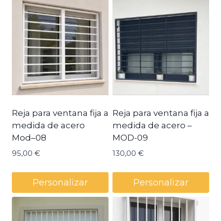
bajo
a
alto
Reja para ventana fija a
Reja para ventana fija a
medida de acero
medida de acero –
Mod–08
MOD-09
95,00
€
130,00
€
Personalizar
Personalizar