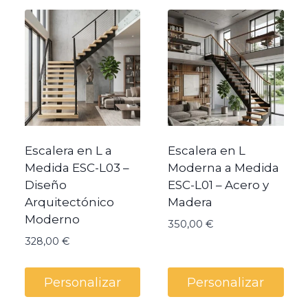
precio:
bajo
a
alto
Escalera en L a
Escalera en L
Medida ESC-L03 –
Moderna a Medida
Diseño
ESC-L01 – Acero y
Arquitectónico
Madera
Moderno
350,00
€
328,00
€
Personalizar
Personalizar