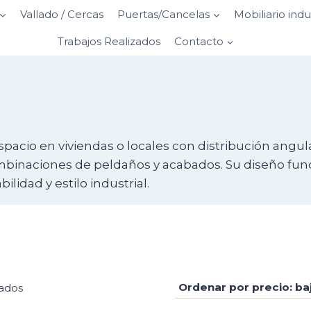
Vallado / Cercas
Puertas/Cancelas
Mobiliario indu
Trabajos Realizados
Contacto
espacio en viviendas o locales con distribución angu
binaciones de peldaños y acabados. Su diseño funcio
idad y estilo industrial.
Ordenado
tados
por