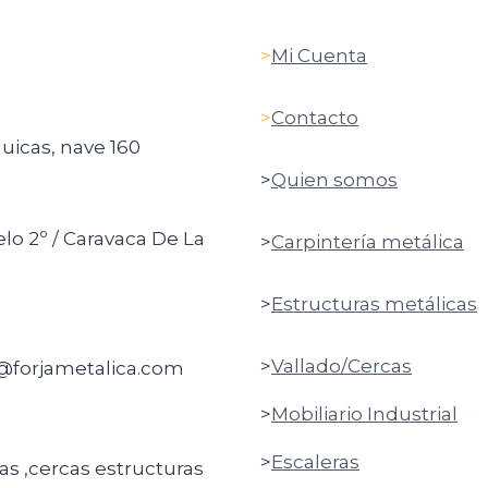
>
Mi Cuenta
>
Contacto
quicas, nave 160
>
Quien somos
elo 2º / Caravaca De La
>
Carpintería metálica
>
Estructuras metálicas
>
Vallado/Cercas
o@forjametalica.com
>
Mobiliario Industrial
>
Escaleras
ras ,cercas estructuras