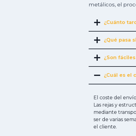
metálicos, el pro
¿Cuánto tard
¿Qué pasa s
¿Son fáciles
¿Cuál es el 
El coste del env
Las rejas y estru
mediante transpor
ser de varias sem
el cliente.