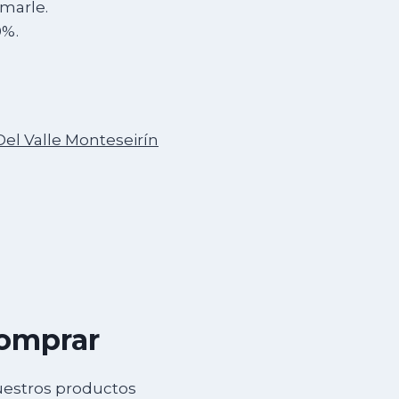
marle.
0%.
Del Valle Monteseirín
comprar
uestros productos