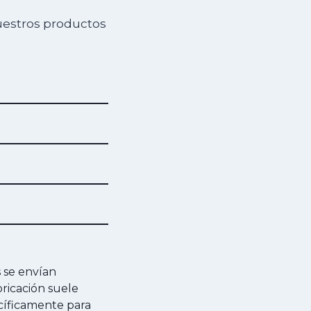
uestros productos
s se envían
ricación suele
ecíficamente para