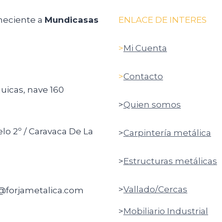
neciente a
Mundicasas
ENLACE DE INTERES
>
Mi Cuenta
>
Contacto
quicas, nave 160
>
Quien somos
elo 2º / Caravaca De La
>
Carpintería metálica
>
Estructuras metálicas
>
Vallado/Cercas
o@forjametalica.com
>
Mobiliario Industrial