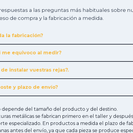
respuestas a las preguntas más habituales sobre n
ceso de compra y la fabricación a medida.
a la fabricación?
i me equivoco al medir?
 de instalar vuestras rejas?.
coste y plazo de envío?
ío depende del tamaño del producto y del destino.
cturas metálicas se fabrican primero en el taller y despué
te especializado. En productos a medida el plazo de fab
anas antes del envío, ya que cada pieza se produce esp