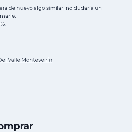
era de nuevo algo similar, no dudaría un
marle.
0%.
Del Valle Monteseirín
comprar