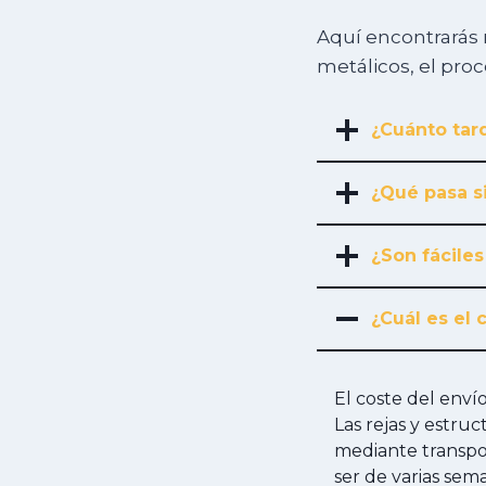
Aquí encontrarás 
metálicos, el pro
¿Cuánto tard
¿Qué pasa s
¿Son fáciles
¿Cuál es el 
El coste del env
Las rejas y estru
mediante transpor
ser de varias sem