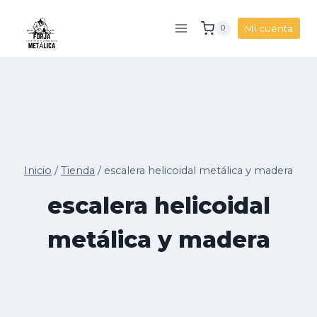
Saltar
al
Mi cuenta
0
contenido
Inicio
/
Tienda
/
escalera helicoidal metálica y madera
escalera helicoidal
metálica y madera