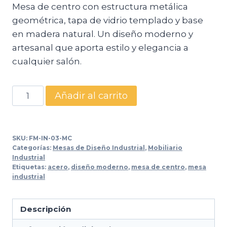
Mesa de centro con estructura metálica
geométrica, tapa de vidrio templado y base
en madera natural. Un diseño moderno y
artesanal que aporta estilo y elegancia a
cualquier salón.
Mesa
Añadir al carrito
de
Centro
IN-
SKU:
FM-IN-03-MC
03
Categorías:
Mesas de Diseño Industrial
,
Mobiliario
Industrial
–
Etiquetas:
acero
,
diseño moderno
,
mesa de centro
,
mesa
Diseño
industrial
Geométrico
con
Descripción
Vidrio