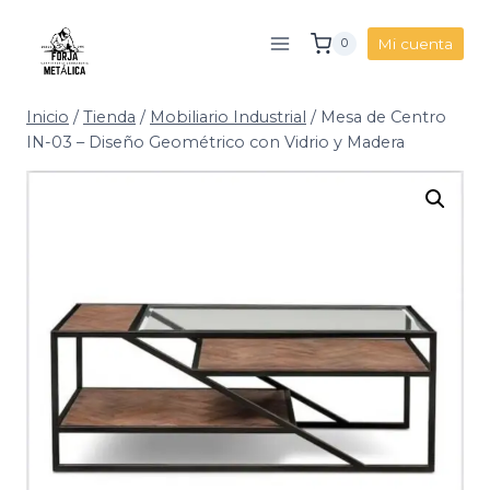
Saltar
al
Mi cuenta
0
contenido
Inicio
/
Tienda
/
Mobiliario Industrial
/
Mesa de Centro
IN-03 – Diseño Geométrico con Vidrio y Madera