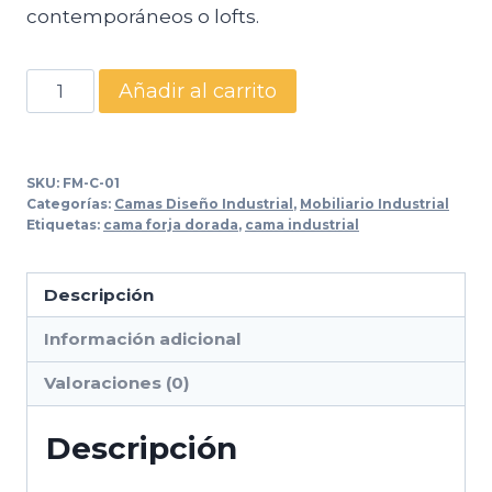
contemporáneos o lofts.
Cama
Añadir al carrito
Industrial
C-
01
SKU:
FM-C-01
–
Categorías:
Camas Diseño Industrial
,
Mobiliario Industrial
Etiquetas:
cama forja dorada
,
cama industrial
Estructura
Metálica
Color
Descripción
Oro
Información adicional
cantidad
Valoraciones (0)
Descripción