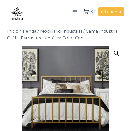
Saltar
al
Mi cuenta
0
contenido
Inicio
/
Tienda
/
Mobiliario Industrial
/
Cama Industrial
C-01 – Estructura Metálica Color Oro