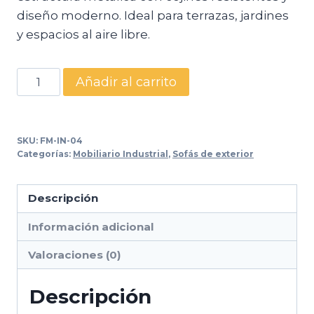
diseño moderno. Ideal para terrazas, jardines
y espacios al aire libre.
Set
Añadir al carrito
modular
IN-
04
SKU:
FM-IN-04
–
Categorías:
Mobiliario Industrial
,
Sofás de exterior
Sofá
de
Descripción
exterior
Información adicional
con
estructura
Valoraciones (0)
metálica
cantidad
Descripción