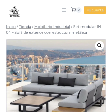
Saltar
al
Mi cuenta
0
contenido
Inicio
/
Tienda
/
Mobiliario Industrial
/
Set modular IN-
04 – Sofá de exterior con estructura metálica