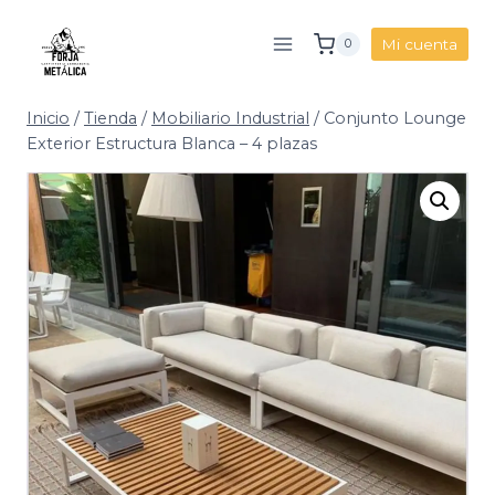
Saltar
al
Mi cuenta
0
contenido
Inicio
/
Tienda
/
Mobiliario Industrial
/
Conjunto Lounge
Exterior Estructura Blanca – 4 plazas