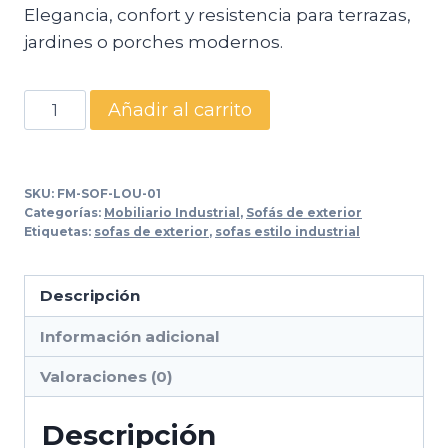
Elegancia, confort y resistencia para terrazas,
jardines o porches modernos.
Conjunto
Añadir al carrito
de
Sofá
Lounge
SKU:
FM-SOF-LOU-01
para
Categorías:
Mobiliario Industrial
,
Sofás de exterior
Etiquetas:
sofas de exterior
,
sofas estilo industrial
Exterior
cantidad
Descripción
Información adicional
Valoraciones (0)
Descripción