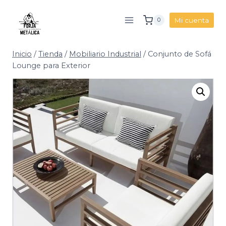
Saltar
al
Mi cuenta
0
contenido
Inicio
/
Tienda
/
Mobiliario Industrial
/
Conjunto de Sofá
Lounge para Exterior