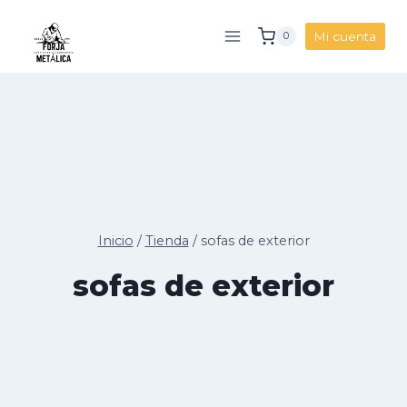
Saltar
al
Mi cuenta
0
contenido
Inicio
/
Tienda
/
sofas de exterior
sofas de exterior