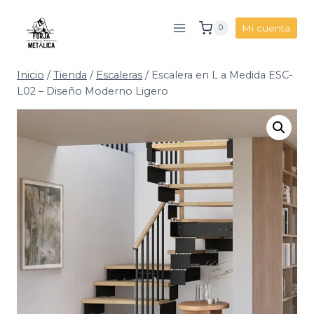
Saltar
al
Mi cuenta
0
contenido
Inicio
/
Tienda
/
Escaleras
/
Escalera en L a Medida ESC-
L02 – Diseño Moderno Ligero