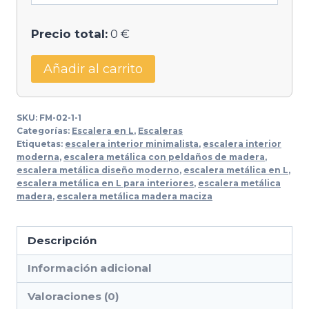
Precio total:
0 €
Añadir al carrito
SKU:
FM-02-1-1
Categorías:
Escalera en L
,
Escaleras
Etiquetas:
escalera interior minimalista
,
escalera interior
moderna
,
escalera metálica con peldaños de madera
,
escalera metálica diseño moderno
,
escalera metálica en L
,
escalera metálica en L para interiores
,
escalera metálica
madera
,
escalera metálica madera maciza
Descripción
Información adicional
Valoraciones (0)