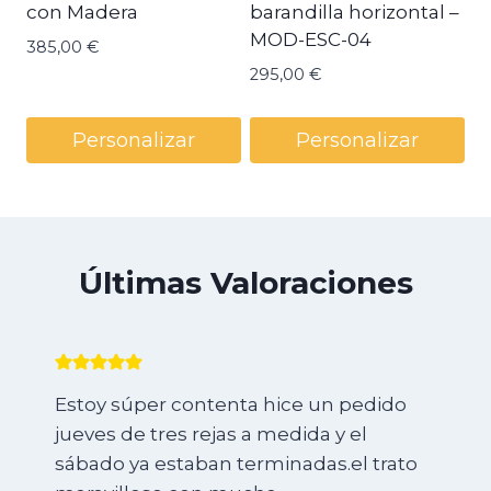
con Madera
barandilla horizontal –
MOD-ESC-04
385,00
€
295,00
€
Personalizar
Personalizar
Últimas Valoraciones
ce un pedido
Necesitaba tres armarios
dida y el
una cajonera para la tele y
adas.el trato
ninguna carpintería en Mur