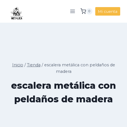
Saltar
al
Mi cuenta
0
contenido
Inicio
/
Tienda
/
escalera metálica con peldaños de
madera
escalera metálica con
peldaños de madera