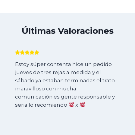
Últimas Valoraciones
Necesitaba tres armarios empotrados y
una cajonera para la tele y no conocía
ninguna carpintería en Murcia.
Llamando al azar por Internet, me
encontré con Catalin de Mundicasa y el
me ofreció el presupuesto más bajo de
todos.
El resultado fue increíblemente
satisfactorio. El trabajo quedó mejor de