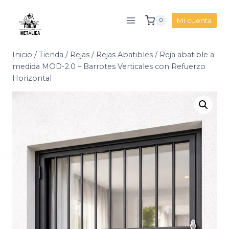
Saltar
al
Mi cuenta
0
contenido
Inicio
/
Tienda
/
Rejas
/
Rejas Abatibles
/
Reja abatible a
medida MOD-2.0 – Barrotes Verticales con Refuerzo
Horizontal