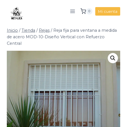
Saltar
al
Mi cuenta
0
contenido
Inicio
/
Tienda
/
Rejas
/
Reja fija para ventana a medida
de acero MOD-10-Diseño Vertical con Refuerzo
Central