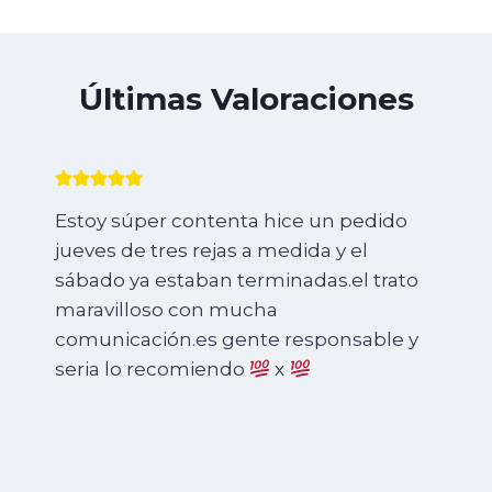
Últimas Valoraciones
Necesitaba tres armarios empotrados y
una cajonera para la tele y no conocía
ninguna carpintería en Murcia.
Llamando al azar por Internet, me
encontré con Catalin de Mundicasa y el
me ofreció el presupuesto más bajo de
todos.
El resultado fue increíblemente
satisfactorio. El trabajo quedó mejor de
lo que yo le había pedido. Y muy