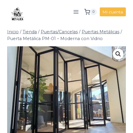
Saltar
al
Mi cuenta
0
contenido
Inicio
/
Tienda
/
Puertas/Cancelas
/
Puertas Metálicas
/
Puerta Metálica PM-01 – Moderna con Vidrio