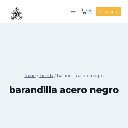
Saltar
al
Mi cuenta
0
contenido
Inicio
/
Tienda
/
barandilla acero negro
barandilla acero negro