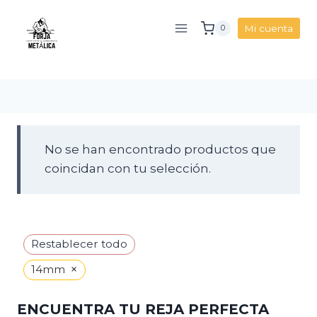
Saltar
al
Mi cuenta
0
contenido
No se han encontrado productos que
coincidan con tu selección.
Restablecer todo
×
14mm
ENCUENTRA TU REJA PERFECTA