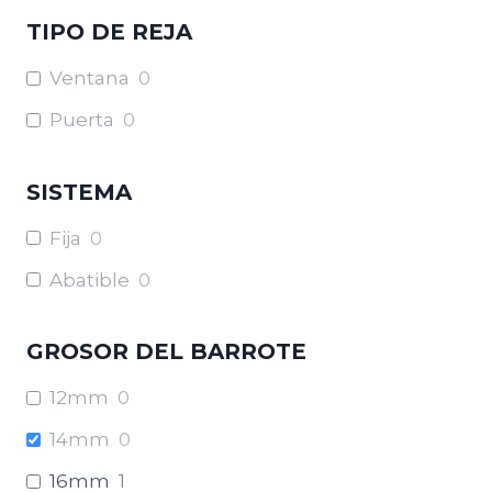
TIPO DE REJA
Ventana
0
Puerta
0
SISTEMA
Fija
0
Abatible
0
GROSOR DEL BARROTE
12mm
0
14mm
0
16mm
1