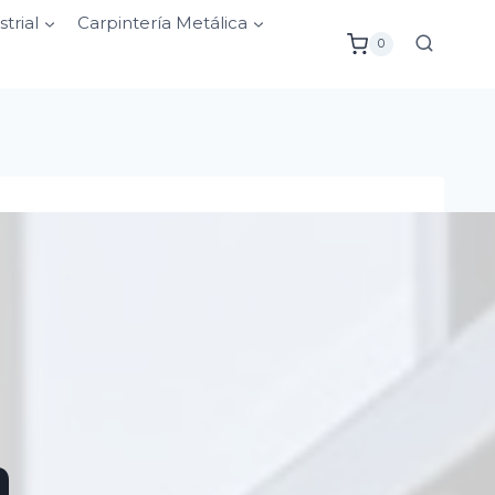
strial
Carpintería Metálica
0
n