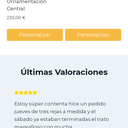
Ornamentación
Central
230,00
€
Personalizar
Personalizar
Últimas Valoraciones
Necesitaba tres armarios empotrados y
una cajonera para la tele y no conocía
ninguna carpintería en Murcia.
Llamando al azar por Internet, me