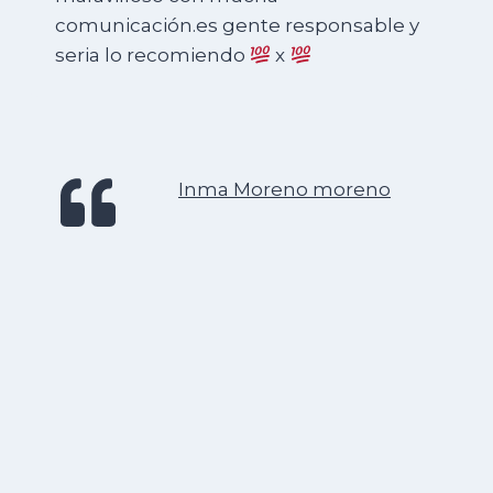
encontré con Catalin de Mundicasa y el
me ofreció el presupuesto más bajo de
todos.
El resultado fue increíblemente
satisfactorio. El trabajo quedó mejor de
lo que yo le había pedido. Y muy
amable y correcto en todo momento.
Si alguna vez necesitera de nuevo algo
similar, no dudaría un solo momento
en llamarle.
Lo recomiendo al 100%.
Ismael Del Valle Monteseirín