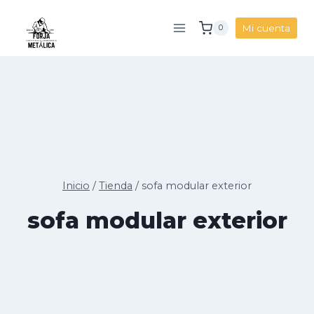
Saltar
al
Mi cuenta
0
contenido
Inicio
/
Tienda
/
sofa modular exterior
sofa modular exterior