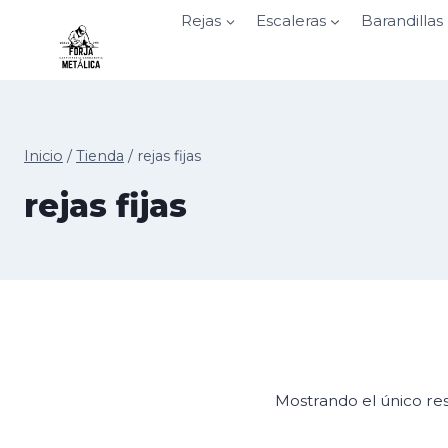
Saltar
Rejas
Escaleras
Barandillas
al
contenido
Inicio
/
Tienda
/
rejas fijas
rejas fijas
Mostrando el único re