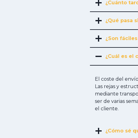
¿Cuánto tard
¿Qué pasa s
¿Son fáciles
¿Cuál es el 
El coste del env
Las rejas y estru
mediante transpor
ser de varias sem
el cliente.
¿Cómo sé qu