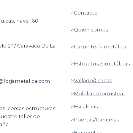
>
Contacto
quicas, nave 160
>
Quien somos
elo 2º / Caravaca De La
>
Carpintería metálica
>
Estructuras metálicas
>
Vallado/Cercas
o@forjametalica.com
>
Mobiliario Industrial
>
Escaleras
ras ,cercas estructuras
uestro taller de
>
Puertas/Cancelas
aña.
>
Barandillas