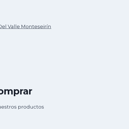
Del Valle Monteseirín
comprar
uestros productos