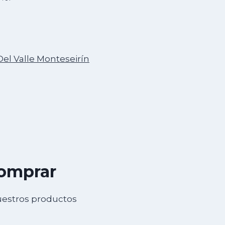
Del Valle Monteseirín
comprar
uestros productos