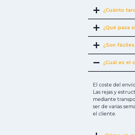
¿Cuánto tard
¿Qué pasa s
¿Son fáciles
¿Cuál es el 
El coste del env
Las rejas y estru
mediante transpor
ser de varias sem
el cliente.