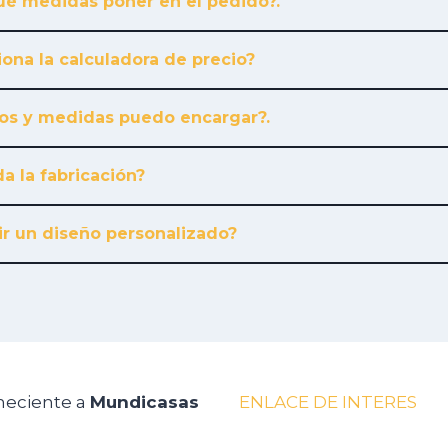
é medidas poner en el pedido?.
ona la calculadora de precio?
os y medidas puedo encargar?.
a la fabricación?
r un diseño personalizado?
neciente a
Mundicasas
ENLACE DE INTERES