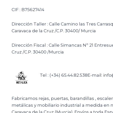
CIF : B75627414
Dirección Taller : Calle Camino las Tres Carras
Caravaca de la Cruz /C.P. 30400/ Murcia
Dirección Fiscal : Calle Simancas Nº 21 Entresu
Cruz /C.P. 30400 /Murcia
Tel : (+34) 65.44.82.538
E-mail: inf
Fabricamos rejas, puertas, barandillas , escale
metálicas y mobiliario industrial a medida en n
Caravaca de la Cruz (Murcia). Envíos a toda Esp