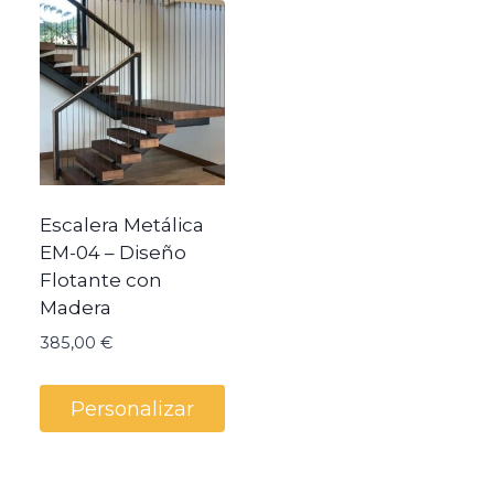
precio:
bajo
a
alto
Escalera Metálica
EM-04 – Diseño
Flotante con
Madera
385,00
€
Personalizar