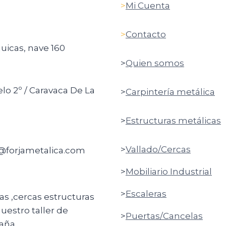
>
Mi Cuenta
>
Contacto
quicas, nave 160
>
Quien somos
elo 2º / Caravaca De La
>
Carpintería metálica
>
Estructuras metálicas
>
Vallado/Cercas
o@forjametalica.com
>
Mobiliario Industrial
>
Escaleras
ras ,cercas estructuras
uestro taller de
>
Puertas/Cancelas
aña.