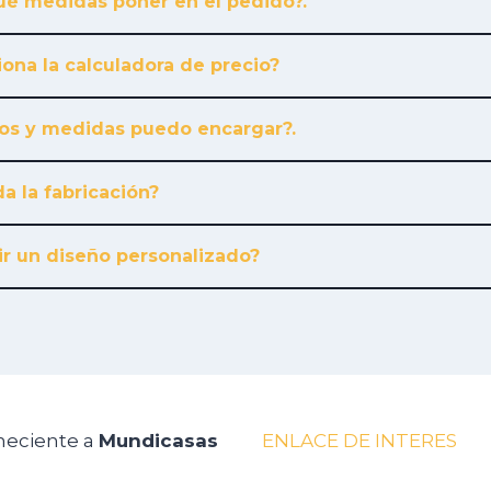
é medidas poner en el pedido?.
ona la calculadora de precio?
os y medidas puedo encargar?.
a la fabricación?
r un diseño personalizado?
neciente a
Mundicasas
ENLACE DE INTERES