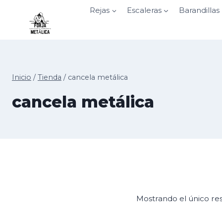
Saltar
Rejas
Escaleras
Barandillas
al
contenido
Inicio
/
Tienda
/
cancela metálica
cancela metálica
Mostrando el único re