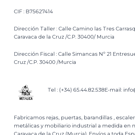
CIF : B75627414
Dirección Taller : Calle Camino las Tres Carras
Caravaca de la Cruz /C.P. 30400/ Murcia
Dirección Fiscal : Calle Simancas Nº 21 Entresu
Cruz /C.P. 30400 /Murcia
Tel : (+34) 65.44.82.538
E-mail: inf
Fabricamos rejas, puertas, barandillas , escale
metálicas y mobiliario industrial a medida en n
Caravaca de la Cruz (Murcia). Envíos a toda Esp