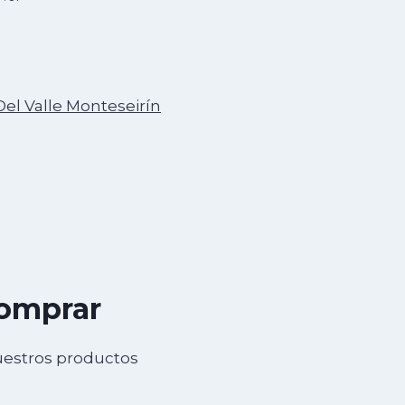
Del Valle Monteseirín
comprar
uestros productos