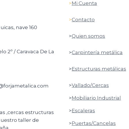
>
Mi Cuenta
>
Contacto
quicas, nave 160
>
Quien somos
elo 2º / Caravaca De La
>
Carpintería metálica
>
Estructuras metálicas
>
Vallado/Cercas
o@forjametalica.com
>
Mobiliario Industrial
>
Escaleras
ras ,cercas estructuras
uestro taller de
>
Puertas/Cancelas
aña.