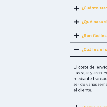
¿Cuánto tard
¿Qué pasa s
¿Son fáciles
¿Cuál es el 
El coste del env
Las rejas y estru
mediante transpor
ser de varias sem
el cliente.